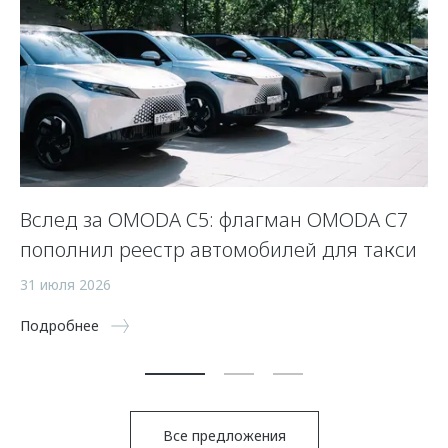
Вслед за OMODA C5: флагман OMODA C7
С
пополнил реестр автомобилей для такси
п
а
31 июля 2026
5 
Подробнее
По
Все предложения