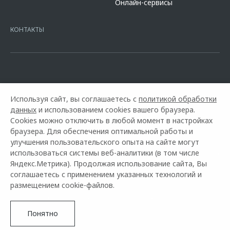
Онлайн-сервисы
platformId=alfasite
Кредит предоставляет АО Альфа-Банк. ИНН
7728168971 ОГРН 1027700067328 место нахождение 107078, г.
Москва, ул. Каланчевская, д. 27. Ген.лицензия ЦБ РФ № 1326 от
КОНТАКТЫ
16.01.2015. Предложение ограничено и не является публичной
офертой.
Используя сайт, вы соглашаетесь с
политикой обработки
данных
и использованием cookies вашего браузера.
Cookies можно отключить в любой момент в настройках
браузера. Для обеспечения оптимальной работы и
улучшения пользовательского опыта на сайте могут
использоваться системы веб-аналитики (в том числе
Горячая линия OMODA:
+7 (8452) 42-80-46
Яндекс.Метрика). Продолжая использование сайта, Вы
соглашаетесь с применением указанных технологий и
© 2026 Автомир Саратов
размещением cookie-файлов.
Модельный ряд
Архивные модели
Контакты
Правовая информация
Понятно