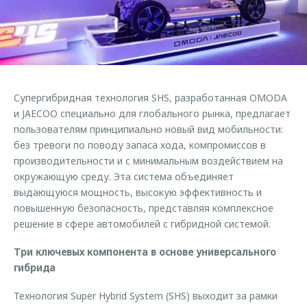
Страхование
Клиентская поддержка
Обратная связь
Кредитный калькулятор
O&J Автоклуб
Аксессуары
Клуб владельцев OMODA
Одежда и сувениры
Приложение O&J
Супергибридная технология SHS, разработанная OMODA
Оригинальные аксессуары
и JAECOO специально для глобального рынка, предлагает
Аксессуары
Запчасти
пользователям принципиально новый вид мобильности:
Одежда и сувениры
без тревоги по поводу запаса хода, компромиссов в
Трейд-ин
Оригинальные аксессуары
производительности и с минимальным воздействием на
окружающую среду. Эта система объединяет
Калькулятор трейд-ин
Запчасти
выдающуюся мощность, высокую эффективность и
повышенную безопасность, представляя комплексное
решение в сфере автомобилей с гибридной системой.
Три ключевых компонента в основе универсального
гибрида
Технология Super Hybrid System (SHS) выходит за рамки