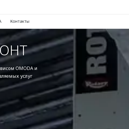
A
Контакты
МОНТ
рвисом OMODA и
вляемых услуг