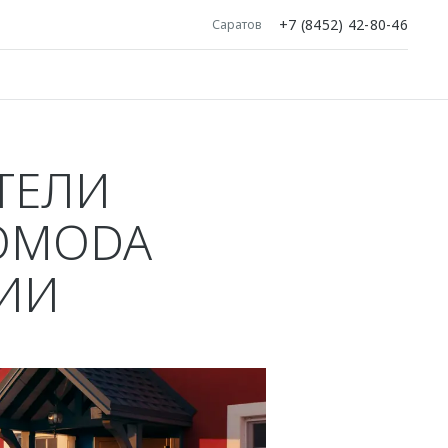
+7 (8452) 42-80-46
Саратов
ТЕЛИ
 OMODA
ИИ