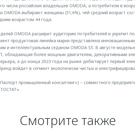
го числа российских владельцев OMODA, а потребители в возра
ли OMODA выбирают женщины (51,6%), чей средний возраст сост
едним возрастом 44 года.
оделей OMODA расширит аудиторию потребителей и укрепит по
омент продуктовая линейка марки представлена инновационным
ким и интеллектуальным седаном OMODA S5. В августе модель
 GT, обладающая более мощным двигателем, декоративными эл
рьера, а до конца 2023 года на рынке дебютирует первый эле
ренд войдет в сегмент экологически чистых и электрифициров
Паспорт промышленный консалтинг») – совместного предприят
ВТОСТАТ».
Смотрите также