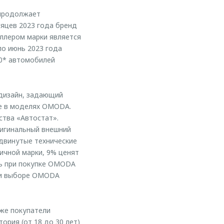
 продолжает
сяцев 2023 года бренд
еллером марки является
по июнь 2023 года
00* автомобилей
дизайн, задающий
ые в моделях OMODA.
ства «Автостат».
ригинальный внешний
одвинутые технические
ичной марки, 9% ценят
сь при покупке OMODA
при выборе OMODA
кже покупатели
ория (от 18 до 30 лет)