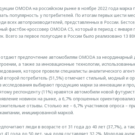
дукции OMODA на российском рынке в ноябре 2022 года марка
ать популярность у потребителей. По итогам первых шести ме
еди всех автопроизводителей, представленных в России. Бестс
ный фастбэк-кроссовер OMODA C5, который в период с января 
ек. Всего за первое полугодие в России было реализовано 13 8
и отдают предпочтение автомобилям OMODA за неординарный 
роении, а также за инновационные технологии, использованн
ледования, которое провели специалисты аналитического агент
й второй потребитель (51,5%) отмечает стильный, модный и о
ов исследования выбирают продукцию марки за инновации и пр
тому респонденту (11%) нравятся автомобили новой футурист
явление новинок на рынке, а 6,7% опрошенных ориентировали
ожительные отзывы. Столько же – 6,7% участников опроса – 
кампании, инициированной маркой.
очитают люди в возрасте от 31 года до 40 лет (37,7%), а та
т 41 года до 50 лет, чья доля составляет 32,2%. Молодая аудит