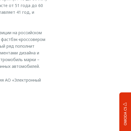
сте от 51 года до 60
авляет 41 год, и
зиции на российском
 фастбэк-кроссовером
ный ряд пополнит
ементами дизайна и
ктромобиль марки –
анных автомобилей.
ия АО «Электронный
OMODA C5