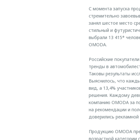
С момента запуска про
стремительно завоевыв
занял шестое место ср
стильный и футуристич
выбрали 13 415* челов
OMODA.
Российские покупател
тренды в автомобилест
Таковы результаты исс
Выяснилось, что кажды
вид, а 13,4% участник
решения. Каждому девя
компанию OMODA за по
на рекомендации и пол
доверились рекламной 
Продукцию OMODA предп
возрастной категории о