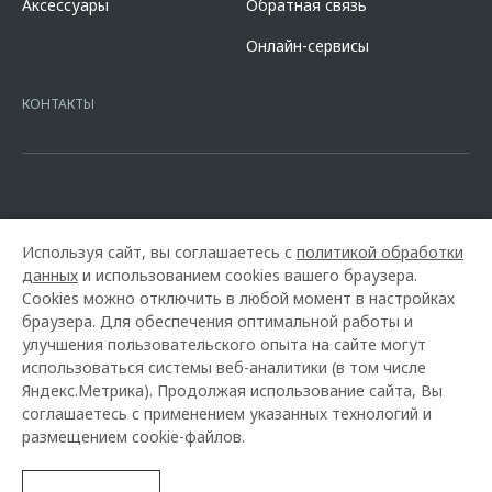
Аксессуары
Обратная связь
кредита в разделе «Кредит на покупку автомобиля у дилера» на
сайте банка
https://alfabank.ru/get-money/auto-loan/dealers/?
Онлайн-сервисы
platformId=alfasite
Кредит предоставляет АО Альфа-Банк. ИНН
7728168971 ОГРН 1027700067328 место нахождение 107078, г.
Москва, ул. Каланчевская, д. 27. Ген.лицензия ЦБ РФ № 1326 от
КОНТАКТЫ
16.01.2015. Предложение ограничено и не является публичной
офертой.
Используя сайт, вы соглашаетесь с
политикой обработки
данных
и использованием cookies вашего браузера.
Cookies можно отключить в любой момент в настройках
браузера. Для обеспечения оптимальной работы и
улучшения пользовательского опыта на сайте могут
использоваться системы веб-аналитики (в том числе
Горячая линия OMODA:
+7 (8452) 42-80-46
Яндекс.Метрика). Продолжая использование сайта, Вы
соглашаетесь с применением указанных технологий и
© 2026 Автомир Саратов
размещением cookie-файлов.
Модельный ряд
Архивные модели
Контакты
Правовая информация