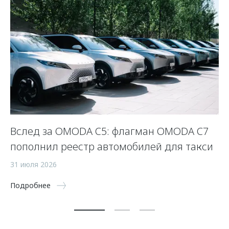
Вслед за OMODA C5: флагман OMODA C7
С
пополнил реестр автомобилей для такси
п
а
31 июля 2026
5 
Подробнее
По