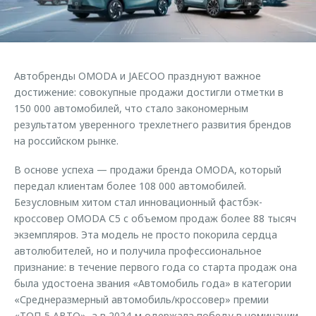
Страхование
Клиентская поддержка
Обратная связь
Кредитный калькулятор
O&J Автоклуб
Аксессуары
Клуб владельцев OMODA
Автобренды OMODA и JAECOO празднуют важное
Одежда и сувениры
Приложение O&J
достижение: совокупные продажи достигли отметки в
Оригинальные аксессуары
150 000 автомобилей, что стало закономерным
Аксессуары
результатом уверенного трехлетнего развития брендов
Запчасти
на российском рынке.
Одежда и сувениры
Трейд-ин
Оригинальные аксессуары
В основе успеха — продажи бренда OMODA, который
Калькулятор трейд-ин
Запчасти
передал клиентам более 108 000 автомобилей.
Безусловным хитом стал инновационный фастбэк-
кроссовер OMODA C5 с объемом продаж более 88 тысяч
экземпляров. Эта модель не просто покорила сердца
автолюбителей, но и получила профессиональное
признание: в течение первого года со старта продаж она
была удостоена звания «Автомобиль года» в категории
«Среднеразмерный автомобиль/кроссовер» премии
«ТОП-5 АВТО», а в 2024-м одержала победу в номинации