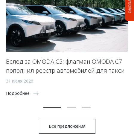
OMODA C5
Вслед за OMODA C5: флагман OMODA C7
С
пополнил реестр автомобилей для такси
п
а
31 июля 2026
5 
Подробнее
По
Все предложения