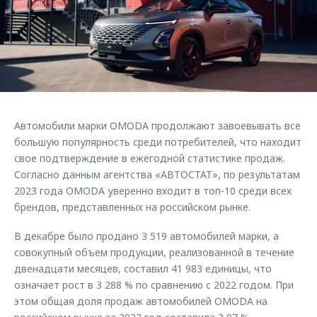
Страхование
Клиентская поддержка
Обратная связь
Кредитный калькулятор
O&J Автоклуб
Аксессуары
Клуб владельцев OMODA
Одежда и сувениры
Приложение O&J
Оригинальные аксессуары
Аксессуары
Автомобили марки OMODA продолжают завоевывать все
Запчасти
Одежда и сувениры
большую популярность среди потребителей, что находит
свое подтверждение в ежегодной статистике продаж.
Трейд-ин
Оригинальные аксессуары
Согласно данным агентства «АВТОСТАТ», по результатам
Калькулятор трейд-ин
Запчасти
2023 года OMODA уверенно входит в топ-10 среди всех
брендов, представленных на российском рынке.
В декабре было продано 3 519 автомобилей марки, а
совокупный объем продукции, реализованной в течение
двенадцати месяцев, составил 41 983 единицы, что
означает рост в 3 288 % по сравнению с 2022 годом. При
этом общая доля продаж автомобилей OMODA на