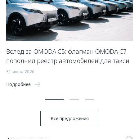
Вслед за OMODA C5: флагман OMODA C7
С
пополнил реестр автомобилей для такси
п
а
31 июля 2026
5 
Подробнее
По
Все предложения