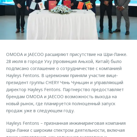
Страхование
Клиентская поддержка
Обратная связь
Кредитный калькулятор
O&J Автоклуб
Аксессуары
Клуб владельцев OMODA
Одежда и сувениры
Приложение O&J
Оригинальные аксессуары
Аксессуары
OMODA и JAECOO расширяют присутствие на Шри-Ланке.
Запчасти
Одежда и сувениры
28 июля в городе Уху (провинция Аньхой, Китай) было
подписано соглашение о сотрудничестве с компанией
Трейд-ин
Оригинальные аксессуары
Hayleys Fentons. В церемонии приняли участие вице-
Калькулятор трейд-ин
Запчасти
президент группы CHERY Чэнь Чуньцин и управляющий
директор Hayleys Fentons. Партнерство предоставляет
брендам OMODA и JAECOO возможность выхода на
новый рынок, где планируется полноценный запуск
продаж уже в следующем году.
Hayleys Fentons – признанная инжиниринговая компания
Шри-Ланки с широким спектром деятельности, включая