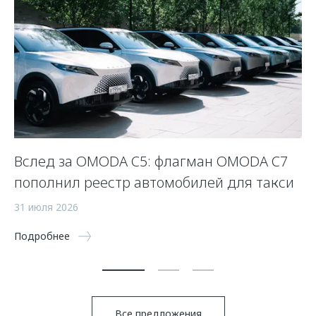
Вслед за OMODA C5: флагман OMODA C7
С
пополнил реестр автомобилей для такси
п
а
31 июля 2026
5 
Подробнее
По
Все предложения