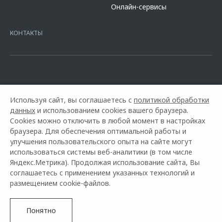
сайте банка
https://alfabank.ru/get-money/auto-loan/dealers/?
Онлайн-сервисы
platformId=alfasite
Кредит предоставляет АО Альфа-Банк. ИНН
7728168971 ОГРН 1027700067328 место нахождение 107078, г.
Москва, ул. Каланчевская, д. 27. Ген.лицензия ЦБ РФ № 1326 от
КОНТАКТЫ
16.01.2015. Предложение ограничено и не является публичной
офертой.
Используя сайт, вы соглашаетесь с
политикой обработки
данных
и использованием cookies вашего браузера.
Cookies можно отключить в любой момент в настройках
браузера. Для обеспечения оптимальной работы и
улучшения пользовательского опыта на сайте могут
использоваться системы веб-аналитики (в том числе
Горячая линия OMODA:
+7 (8452) 42-80-46
Яндекс.Метрика). Продолжая использование сайта, Вы
соглашаетесь с применением указанных технологий и
© 2026 Автомир Саратов
размещением cookie-файлов.
Модельный ряд
Архивные модели
Контакты
Правовая информация
Понятно