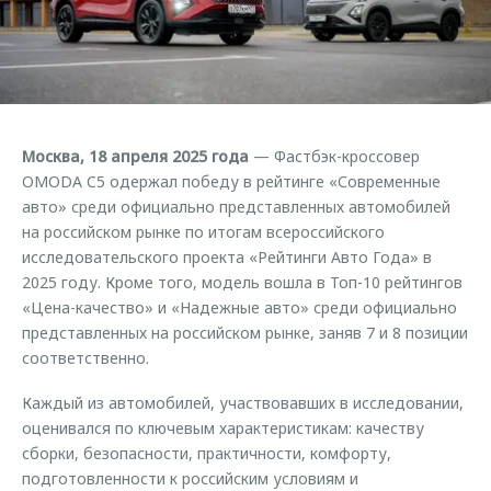
Страхование
Клиентская поддержка
Обратная связь
Кредитный калькулятор
O&J Автоклуб
Аксессуары
Клуб владельцев OMODA
Одежда и сувениры
Приложение O&J
Москва, 18 апреля 2025 года
— Фастбэк-кроссовер
Оригинальные аксессуары
OMODA C5 одержал победу в рейтинге «Современные
Аксессуары
Запчасти
авто» среди официально представленных автомобилей
Одежда и сувениры
на российском рынке по итогам всероссийского
Трейд-ин
Оригинальные аксессуары
исследовательского проекта «Рейтинги Авто Года» в
2025 году. Кроме того, модель вошла в Топ-10 рейтингов
Калькулятор трейд-ин
Запчасти
«Цена-качество» и «Надежные авто» среди официально
представленных на российском рынке, заняв 7 и 8 позиции
соответственно.
Каждый из автомобилей, участвовавших в исследовании,
оценивался по ключевым характеристикам: качеству
сборки, безопасности, практичности, комфорту,
подготовленности к российским условиям и