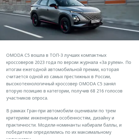
Страхование
Клиентская поддержка
Обратная связь
Кредитный калькулятор
O&J Автоклуб
Аксессуары
Клуб владельцев OMODA
Одежда и сувениры
Приложение O&J
Оригинальные аксессуары
Аксессуары
OMODA C5 вошла в ТОП-3 лучших компактных
Запчасти
Одежда и сувениры
кроссоверов 2023 года по версии журнала «За рулем». По
итогам ежегодной автомобильной премии, которая
Трейд-ин
Оригинальные аксессуары
считается одной из самых престижных в России,
Калькулятор трейд-ин
Запчасти
высокотехнологичный кроссовер OMODA C5 занял
вторую позицию в категории, получив 68 216 голосов
участников опроса.
В рамках Гран-при автомобили оценивали по трем
критериям: инженерным особенностям, дизайну и
практичности. Модели-номинанты набирали баллы, и
победители определились по их максимальному