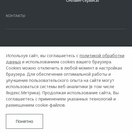
Онлайн-сервисы
platformId=alfasite
Кредит предоставляет АО Альфа-Банк. ИНН
7728168971 ОГРН 1027700067328 место нахождение 107078, г.
Москва, ул. Каланчевская, д. 27. Ген.лицензия ЦБ РФ № 1326 от
КОНТАКТЫ
16.01.2015. Предложение ограничено и не является публичной
офертой.
Используя сайт, вы соглашаетесь с
политикой обработки
данных
и использованием cookies вашего браузера.
Cookies можно отключить в любой момент в настройках
браузера. Для обеспечения оптимальной работы и
улучшения пользовательского опыта на сайте могут
использоваться системы веб-аналитики (в том числе
Горячая линия OMODA:
+7 (8452) 42-80-46
Яндекс.Метрика). Продолжая использование сайта, Вы
соглашаетесь с применением указанных технологий и
© 2026 Автомир Саратов
размещением cookie-файлов.
Модельный ряд
Архивные модели
Контакты
Правовая информация
Понятно