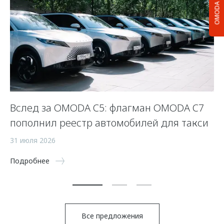
OMODA C5
Вслед за OMODA C5: флагман OMODA C7
С
пополнил реестр автомобилей для такси
п
а
31 июля 2026
5 
Подробнее
По
Все предложения