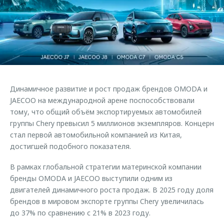
Страхование
Клиентская поддержка
Обратная связь
Кредитный калькулятор
O&J Автоклуб
Аксессуары
Клуб владельцев OMODA
Одежда и сувениры
Приложение O&J
Оригинальные аксессуары
Аксессуары
Динамичное развитие и рост продаж брендов OMODA и
Запчасти
Одежда и сувениры
JAECOO на международной арене поспособствовали
тому, что общий объём экспортируемых автомобилей
Трейд-ин
Оригинальные аксессуары
группы Chery превысил 5 миллионов экземпляров. Концерн
Калькулятор трейд-ин
Запчасти
стал первой автомобильной компанией из Китая,
достигшей подобного показателя.
В рамках глобальной стратегии материнской компании
бренды OMODA и JAECOO выступили одним из
двигателей динамичного роста продаж. В 2025 году доля
брендов в мировом экспорте группы Chery увеличилась
до 37% по сравнению с 21% в 2023 году.