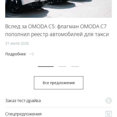
Вслед за OMODA C5: флагман OMODA C7
С
пополнил реестр автомобилей для такси
п
а
31 июля 2026
5 
Подробнее
По
Все предложения
Заказ тест-драйва
Спецпредложения