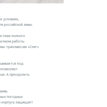
х условиях,
я российской зимы.
истема полного
оритмом работы
мы трансмиссии «Снег»
раивается под
 позволяет
ках. А преодолеть
виям.
чных погодных
и корпуса защищает