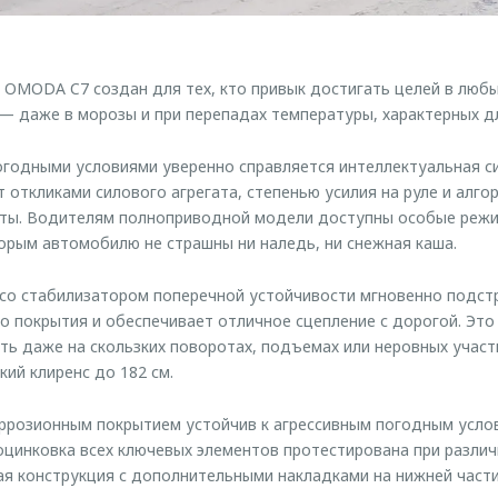
 OMODA C7 создан для тех, кто привык достигать целей в любы
— даже в морозы и при перепадах температуры, характерных дл
годными условиями уверенно справляется интеллектуальная с
т откликами силового агрегата, степенью усилия на руле и алг
ты. Водителям полноприводной модели доступны особые режи
торым автомобилю не страшны ни наледь, ни снежная каша.
со стабилизатором поперечной устойчивости мгновенно подст
 покрытия и обеспечивает отличное сцепление с дорогой. Это
ть даже на скользких поворотах, подъемах или неровных участ
ий клиренс до 182 см.
ррозионным покрытием устойчив к агрессивным погодным усло
цинковка всех ключевых элементов протестирована при разли
ая конструкция с дополнительными накладками на нижней част