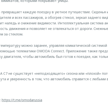
 химикатов, которыми покрывают улицы.
 превращает каждую поездку в уютное путешествие. Сиденья и
ителя и всех пассажиров, а обогрев стекол, зеркал заднего ви
т наледь и снижение видимости. Интеллектуальная система ан
ость движения и позволяет не отвлекаться от дороги. Снежны
м за стеклом.
емпературу можно заранее, управляя климатической системой
 помощью телематики OMODA Connect. Приложение также предо
у двигателя, чтобы автомобиль был готов к поездке, как толь
 C7 не существует «неподходящего» сезона или «плохой» пог
та и уверенность в том, что автомобиль справится с любыми 
:
https://t.me/omodarussia