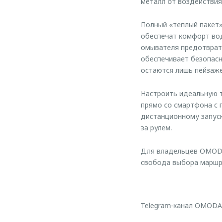
металл от воздействия
Полный «теплый пакет»
обеспечат комфорт вод
омывателя предотврати
обеспечивает безопасн
остаются лишь пейзаже
Настроить идеальную т
прямо со смартфона с
дистанционному запуск
за рулем.
Для владельцев OMODA
свобода выбора маршру
Telegram-канал OMODA