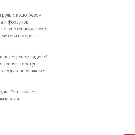
 руль с подогревом
да и форсунок
ти-запотевания стекол
е метели и морозы
 и подогревом сидений
ставляет доступ к
ко водитель окажется
оды. Есть только
вызовами.