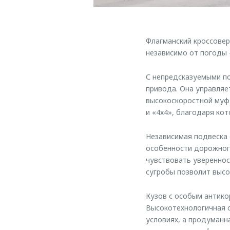
Флагманский кроссовер
независимо от погоды 
С непредсказуемыми по
привода. Она управляе
высокоскоростной муф
и «4х4», благодаря ко
Независимая подвеска 
особенности дорожного
чувствовать увереннос
сугробы позволит высок
Кузов с особым антико
Высокотехнологичная о
условиях, а продуманн