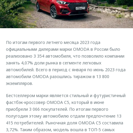
Страхование
Клиентская поддержка
Обратная связь
Кредитный калькулятор
O&J Автоклуб
Аксессуары
Клуб владельцев OMODA
Одежда и сувениры
Приложение O&J
По итогам первого летнего месяца 2023 года
Оригинальные аксессуары
официальными дилерами марки OMODA в России было
Аксессуары
Запчасти
реализовано 3 354 автомобиля, что позволило компании
Одежда и сувениры
занять 4,07% доли рынка в сегменте легковых
Трейд-ин
Оригинальные аксессуары
автомобилей. Всего в период с января по июнь 2023 года
автомобили OMODA разошлись тиражом в 13 800
Калькулятор трейд-ин
Запчасти
экземпляров.
Бестселлером марки является стильный и футуристичный
фастбэк-кроссовер OMODA C5, который в июне
приобрели 3 066 покупателей. По итогам первого
полугодия этому автомобилю отдали предпочтение 13
415 потребителей. Рыночная доля OMODA C5 составила
3,72%. Таким образом, модель вошла в ТОП-5 самых