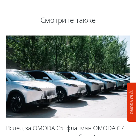
Смотрите также
OMODA C5
Вслед за OMODA C5: флагман OMODA C7
С