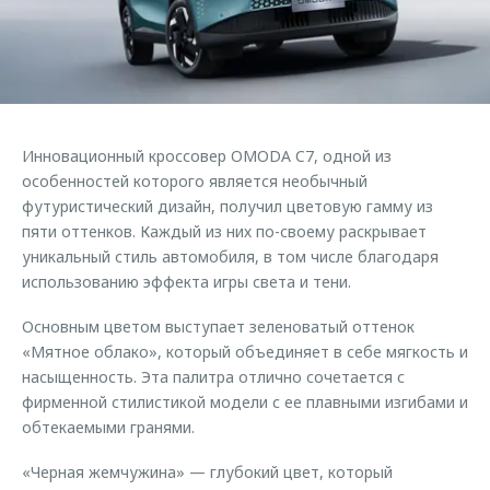
Страхование
Клиентская поддержка
Обратная связь
Кредитный калькулятор
O&J Автоклуб
Аксессуары
Клуб владельцев OMODA
Одежда и сувениры
Приложение O&J
Инновационный кроссовер OMODA C7, одной из
Оригинальные аксессуары
особенностей которого является необычный
Аксессуары
Запчасти
футуристический дизайн, получил цветовую гамму из
Одежда и сувениры
пяти оттенков. Каждый из них по-своему раскрывает
Трейд-ин
Оригинальные аксессуары
уникальный стиль автомобиля, в том числе благодаря
использованию эффекта игры света и тени.
Калькулятор трейд-ин
Запчасти
Основным цветом выступает зеленоватый оттенок
«Мятное облако», который объединяет в себе мягкость и
насыщенность. Эта палитра отлично сочетается с
фирменной стилистикой модели с ее плавными изгибами и
обтекаемыми гранями.
«Черная жемчужина» — глубокий цвет, который