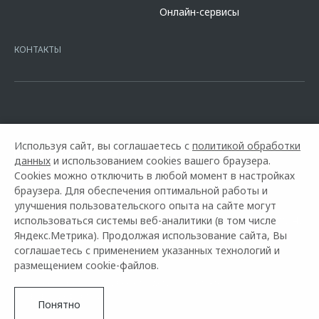
сайте банка
https://alfabank.ru/get-money/auto-loan/dealers/?
Онлайн-сервисы
platformId=alfasite
Кредит предоставляет АО Альфа-Банк. ИНН
7728168971 ОГРН 1027700067328 место нахождение 107078, г.
Москва, ул. Каланчевская, д. 27. Ген.лицензия ЦБ РФ № 1326 от
КОНТАКТЫ
16.01.2015. Предложение ограничено и не является публичной
офертой.
Используя сайт, вы соглашаетесь с
политикой обработки
данных
и использованием cookies вашего браузера.
Cookies можно отключить в любой момент в настройках
браузера. Для обеспечения оптимальной работы и
улучшения пользовательского опыта на сайте могут
использоваться системы веб-аналитики (в том числе
Горячая линия OMODA:
+7 (8452) 42-80-46
Яндекс.Метрика). Продолжая использование сайта, Вы
соглашаетесь с применением указанных технологий и
© 2026 Автомир Саратов
размещением cookie-файлов.
Модельный ряд
Архивные модели
Контакты
Правовая информация
Понятно