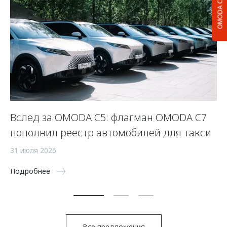
OMODA C5
Вслед за OMODA C5: флагман OMODA C7
С
пополнил реестр автомобилей для такси
п
а
31 июля 2026
5 
Подробнее
По
Все предложения