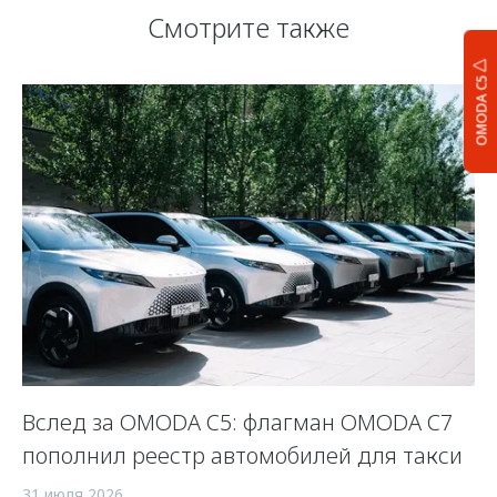
Смотрите также
OMODA C5
Вслед за OMODA C5: флагман OMODA C7
С
пополнил реестр автомобилей для такси
п
а
31 июля 2026