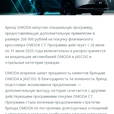
Страхование
Клиентская поддержка
Обратная связь
Кредитный калькулятор
O&J Автоклуб
Аксессуары
Клуб владельцев OMODA
Бренд OMODA запустил специальную программу,
Одежда и сувениры
Приложение O&J
предоставляющую дополнительную привилегию в
Оригинальные аксессуары
размере 200 000 рублей на покупку флагманского
Аксессуары
кроссовера OMODA C7. Программа действует с 20 июня
Запчасти
по 31 июля 2025 года включительно и распространяется
Одежда и сувениры
на владельцев автомобилей OMODA и JAECOO и
Трейд-ин
Оригинальные аксессуары
отдельные категории граждан.
Калькулятор трейд-ин
Запчасти
OMODA искренне ценит преданность клиентов брендам
OMODA и JAECOO. В благодарность за лояльность бренд
подготовил эксклюзивное предложение —
дополнительную выгоду, которая сочетается с другими
действующими программами покупки OMODA C7.
Программа стала логичным продолжением стратегии
бренда OMODA по построению долгосрочных отношений
с клиентами и созданию сообщества единомышленников.